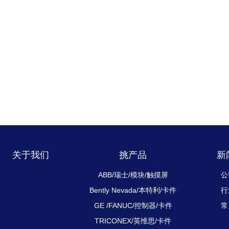
关于我们
挑产品
新
ABB/瑞士/模块/触摸屏
公
Bently Nevada/本特利/卡件
行
GE /FANUC/控制器/卡件
常
TRICONEX/英维思/卡件