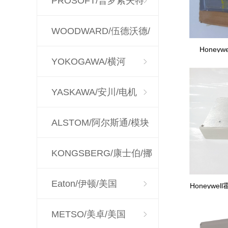
PROSOFT/普罗索夫特
WOODWARD/伍德沃德/
Honeyw
调速器
YOKOGAWA/横河
YASKAWA/安川/电机
ALSTOM/阿尔斯通/模块
KONGSBERG/康士伯/挪
威
Eaton/伊顿/美国
Honeywel
METSO/美卓/美国