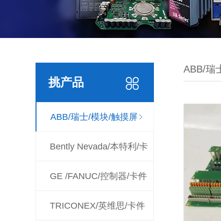
ABB/瑞
挑产品
ABB/瑞士/模块/触摸屏
Bently Nevada/本特利/卡
件
GE /FANUC/控制器/卡件
TRICONEX/英维思/卡件