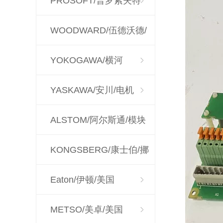
PROSOFT/普罗索夫特
WOODWARD/伍德沃德/
调速器
YOKOGAWA/横河
YASKAWA/安川/电机
ALSTOM/阿尔斯通/模块
KONGSBERG/康士伯/挪
威
Eaton/伊顿/美国
METSO/美卓/美国