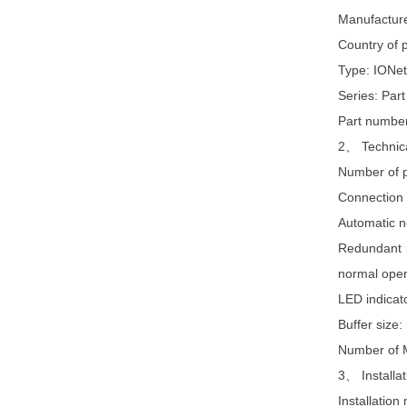
Manufacture
Country of 
Type: IONet
Series: Par
Part numb
2、 Technica
Number of p
Connection
Automatic ne
Redundant p
normal oper
LED indicato
Buffer size
Number of 
3、 Installat
Installation