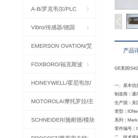
A-B/罗克韦尔/PLC
Vibro/传感器/德国
EMERSON OVATION/艾
产品
默生
FOXBORO/福克斯波
GE美国IS
罗/CPU
HONEYWELL/霍尼韦尔/
一、基本信
制造商：通
控制器
MOTOROLA/摩托罗拉/主
生产国：美
类型：ION
板
SCHNEIDER/施耐德/模块
系列：Mar
零件编号：IS
二、技术规