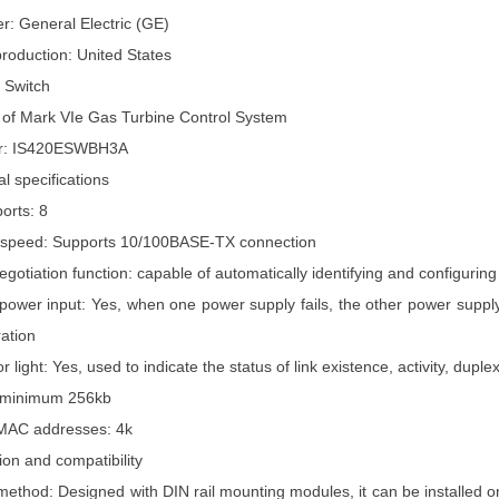
r: General Electric (GE)
production: United States
 Switch
t of Mark VIe Gas Turbine Control System
er: IS420ESWBH3A
l specifications
orts: 8
 speed: Supports 10/100BASE-TX connection
gotiation function: capable of automatically identifying and configuri
ower input: Yes, when one power supply fails, the other power supply
ation
r light: Yes, used to indicate the status of link existence, activity, dup
: minimum 256kb
MAC addresses: 4k
ion and compatibility
 method: Designed with DIN rail mounting modules, it can be installed o