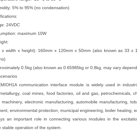
midity: 5% to 95% (no condensation)
ications:
age: 24VDC
umption: maximum 10W
ight:
th x width x height): 160mm x 120mm x 50mm (also known as 33 x 1
ns)
roximately 0.5kg (also known as 0.65985kg or 0.8kg, may vary dependin
cenarios
IOH1A communication interface module is widely used in industrial
metallurgy, coal mines, food factories, oil and gas, petrochemicals, ch
 machinery, electronic manufacturing, automobile manufacturing, tobac
ent, environmental protection, municipal engineering, boiler heating, e
plays an important role in connecting various modules in the excita
 stable operation of the system.