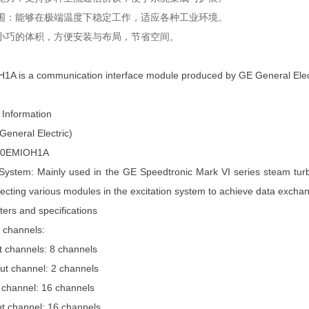
围：能够在极端温度下稳定工作，适应各种工业环境。
小巧的体积，方便安装与布局，节省空间。
A is a communication interface module produced by GE General Electric.
Information
General Electric)
200EMIOH1A
 System: Mainly used in the GE Speedtronic Mark VI series steam turbi
ecting various modules in the excitation system to achieve data exchan
rs and specifications
t channels:
t channels: 8 channels
ut channel: 2 channels
t channel: 16 channels
put channel: 16 channels