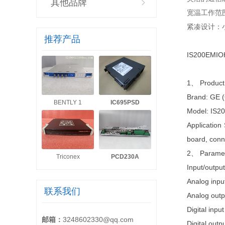
其他品牌
宽温工作范
紧凑设计：
推荐产品
IS200EMIOH1
1、 Product 
Brand: GE (
BENTLY 1
IC695PSD
Model: IS
Application
board, conn
2、 Paramete
Triconex
PCD230A
Input/outpu
Analog inpu
联系我们
Analog outp
Digital inpu
邮箱：
3248602330@qq.com
Digital out