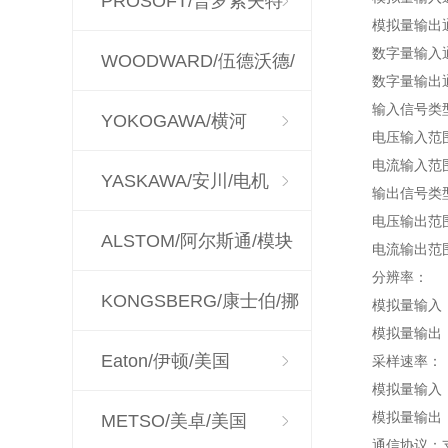
PROSOFT/普罗索夫特
模拟量输出
数字量输入
WOODWARD/伍德沃德/
数字量输出
输入信号类
调速器
YOKOGAWA/横河
电压输入范围：
电流输入范围：
YASKAWA/安川/电机
输出信号类
电压输出范围：
ALSTOM/阿尔斯通/模块
电流输出范围
分辨率：
KONGSBERG/康士伯/挪
模拟量输入：
模拟量输出：
威
Eaton/伊顿/美国
采样速率：
模拟量输入：
模拟量输出：
METSO/美卓/美国
通信协议：支持