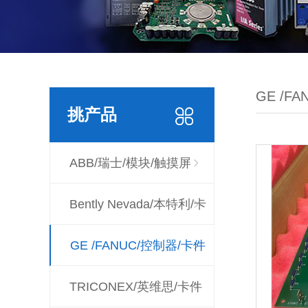
GE /F
挑产品
ABB/瑞士/模块/触摸屏
Bently Nevada/本特利/卡
件
GE /FANUC/控制器/卡件
TRICONEX/英维思/卡件