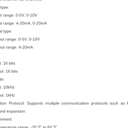
 type:
ut range: 0-5V, 0-10V
ut range: 4-20mA, 0-20mA
l type:
put range: 0-5V, 0-10V
put range: 4-20mA
: 16 bits
t: 16 bits
te:
t: 10kHz
ut: 1kHz
on Protocol: Supports multiple communication protocols such as Pr
 and expansion.
onment:
perature range: -20 ℃ to 60 ℃