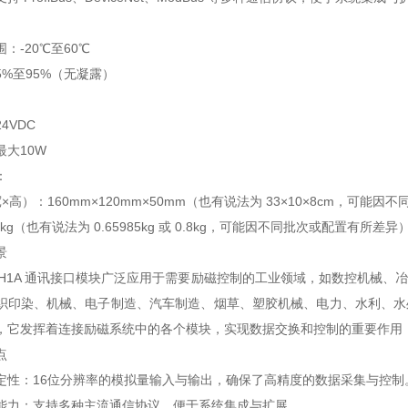
：-20℃至60℃
%至95%（无凝露）
4VDC
最大10W
：
×高）：160mm×120mm×50mm（也有说法为 33×10×8cm，可能
kg（也有说法为 0.65985kg 或 0.8kg，可能因不同批次或配置有所差异
景
EMIOH1A 通讯接口模块广泛应用于需要励磁控制的工业领域，如数控机
织印染、机械、电子制造、汽车制造、烟草、塑胶机械、电力、水利、水
，它发挥着连接励磁系统中的各个模块，实现数据交换和控制的重要作用
点
定性：16位分辨率的模拟量输入与输出，确保了高精度的数据采集与控制
能力：支持多种主流通信协议，便于系统集成与扩展。