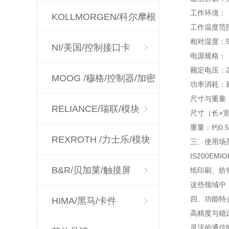
工作环境：
KOLLMORGEN/科尔摩根
工作温度范围
相对湿度：5
NI/美国/控制接口卡
电源规格：
额定电压：2
MOOG /穆格/控制器/加密
功率消耗：
尺寸与重量
狗
RELIANCE/瑞联/模块
尺寸（长×宽
重量：约0.5
REXROTH /力士乐/模块
三、使用场
IS200
驱动器
B&R/贝加莱/触摸屏
纸印刷、纺
这些领域中
四、功能特
HIMA/黑马/卡件
高精度与稳
灵活的通信