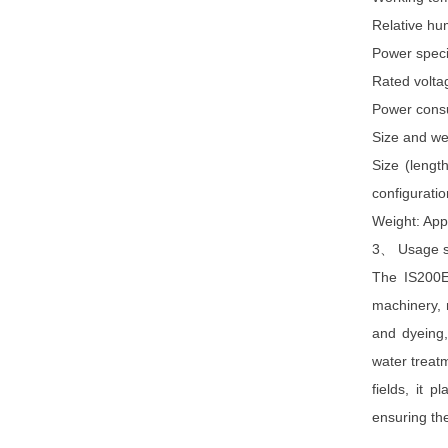
Relative hu
Power specif
Rated volt
Power cons
Size and we
Size (leng
configuratio
Weight: App
3、 Usage s
The IS200EM
machinery, 
and dyeing,
water treatm
fields, it 
ensuring the