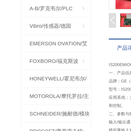
A-B/罗克韦尔/PLC
Vibro/传感器/德国
EMERSON OVATION/艾
产品
默生
FOXBORO/福克斯波
IS200E
一、产品信
罗/CPU
HONEYWELL/霍尼韦尔/
品牌：GE
型号：IS200
控制器
MOTOROLA/摩托罗拉/主
应用系统：主
和控制。
板
SCHNEIDER/施耐德/模块
二、参数与
输入/输出
模拟量输入