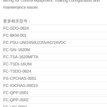
wiring for control equipment, making configuration and
maintenance easier.
更多相关型号：
FC-SDO-0824
FC-BKM-001
FC-PSU-UNI2450U220VAC/24VDC
FC-SAI-1620M
FC-TSA-1620MFTA
FC-TSDI-16UNI
FC-TSDO-0824
FS-CPCHAS-0001
FC-IOCHAS-0001S
FC-QPP-0001
FC-QPP-0002