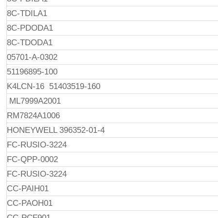
8C-TDILA1
8C-PDODA1
8C-TDODA1
05701-A-0302
51196895-100
K4LCN-16 51403519-160
ML7999A2001
RM7824A1006
HONEYWELL 396352-01-4
FC-RUSIO-3224
FC-QPP-0002
FC-RUSIO-3224
CC-PAIH01
CC-PAOH01
CC-PCF901