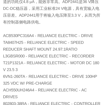
道的功耗仅4.8 μA，能效非常高。ADP2441是36 V降压
DC-DC稳压器，采用工业标准24 V电源，具有宽输入电
压容差。ADP2441用于将输入电压降至3.3 V，从而为所
有控制器侧电路供电。
ACB530PC316A4 - RELIANCE ELECTRIC - DRIVE
TA8407H25 - RELIANCE ELECTRIC - SPEED
REDUCER SHAFT MOUNT 24.97:1RATIO
L3GBSR000 - RELIANCE ELECTRIC - RECORDER
T21P1321A - RELIANCE ELECTRIC - MOTOR DC 180
V 23.5 3
6VN1-260TA - RELIANCE ELECTRIC - DRIVE 100HP
325 VDC W/ PRE-CHARGE
ACH550UH246A4 - RELIANCE ELECTRIC - AC
DRIVES
802803-38RA - RELIANCE ELECTRIC - CONTROLLER